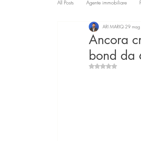
All Posts
Agente immobiliare
ARI MARIQ
29 mag
Ancora c
bond da 6
Valutazione NaN ste