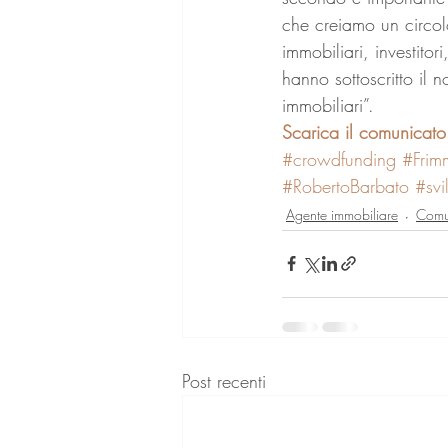
che creiamo un circolo
immobiliari, investitor
hanno sottoscritto il 
immobiliari”. 
Scarica il comunicato
#crowdfunding
#Frim
#RobertoBarbato
#svi
Agente immobiliare
Comu
Post recenti