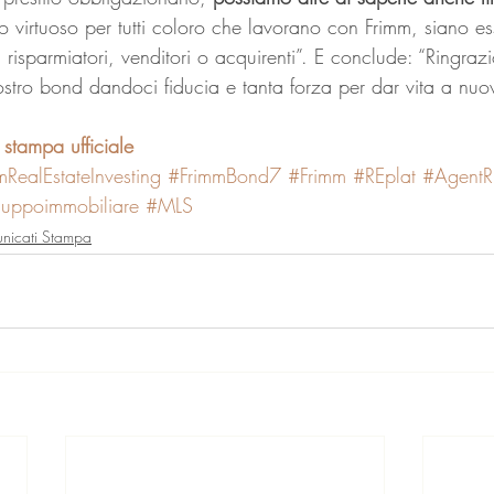
 virtuoso per tutti coloro che lavorano con Frimm, siano es
i, risparmiatori, venditori o acquirenti”. E conclude: “Ringrazio
nostro bond dandoci fiducia e tanta forza per dar vita a nuov
 stampa ufficiale
mRealEstateInvesting
#FrimmBond7
#Frimm
#REplat
#AgentR
luppoimmobiliare
#MLS
nicati Stampa