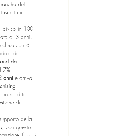
tranche del 
ttoscritta in 
, diviso in 100 
ata di 3 anni. 
oncluse con 8 
idata dal 
ond da 
al 7%
. 
2 anni
 e arriva 
nchising
onnected to 
stione
 di 
supporto della 
ra, con questo 
nanziare
. È così 