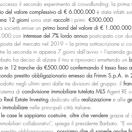
ccesso il secondo esperimento di crowdfunding: la prima 
rio del valore complessivo di € 6.000.000
 è stata infatti so
ena 12 giorni 
sono stati
 raccolti 
i primi
  €500.000
. 
la società emise un 
primo bond del valore di € 1.000.000
0.000 con 
interesse del 7% lordo annuo
 posticipato con dur
risposta del mercato nel 2019 – la prima sottoscrizione si c
ntre la seconda in appena 7 giorni dall’avvio – l’azienda gu
bato ha deciso di alzare il tiro e riprovarci emettendo un 
b
 in 12 tranche da €500.000 confermando il tasso fisso 
condo prestito obbligazionario emesso da Frimm S.p.A. in 
odotto negli ultimi anni dalle tre divisioni del gruppo: il 
fra
sistema di 
condivisione immobiliare tutelata MLS 
Agent RE c
o Real Estate Investing
 dedicato alla 
realizzazione
 e alla 
ge
o immobiliare
 nelle principali città italiane. 
 
le case le sappiamo costruire
, 
oltre che vendere
 grazie al 
immobiliari collaborativi”, spiega il presidente Barbato. “E o
prestito obbligazionario, 
possiamo dire di saperle anche fi