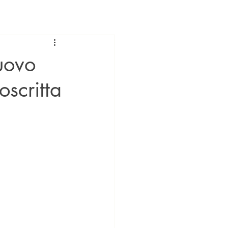
uovo
scritta