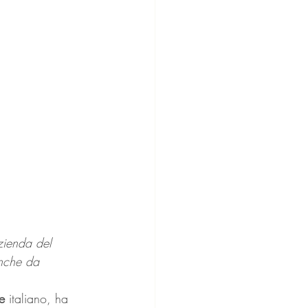
zienda del 
anche da 
e
 italiano, ha 