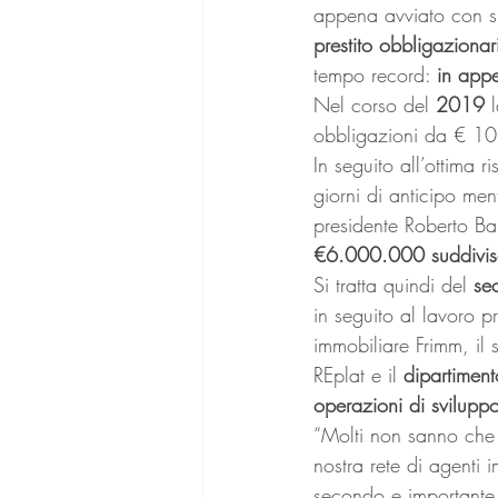
appena avviato con su
prestito obbligaziona
tempo record: 
in app
Nel corso del 
2019 
obbligazioni da € 1
In seguito all’ottima 
giorni di anticipo me
presidente Roberto Bar
€6.000.000 suddiviso
Si tratta quindi del 
se
in seguito al lavoro pr
immobiliare Frimm, il 
REplat e il 
dipartiment
operazioni di svilupp
“Molti non sanno che
nostra rete di agenti 
secondo e importante 