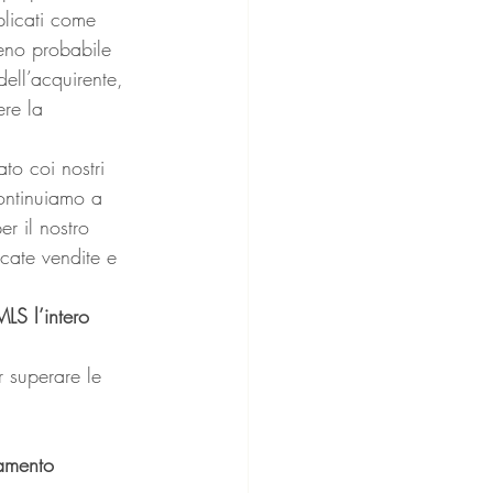
plicati come 
meno probabile 
ll’acquirente, 
re la 
to coi nostri 
Continuiamo a 
r il nostro 
ncate vendite e 
LS l’intero 
r superare le 
amento