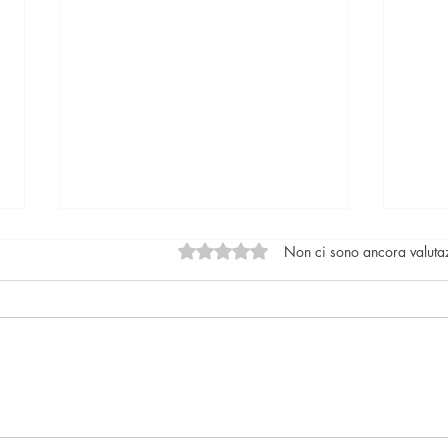
Valutazione 0 stelle su 5.
Non ci sono ancora valuta
Locazioni: le tendenze del
Il nu
mercato
lega