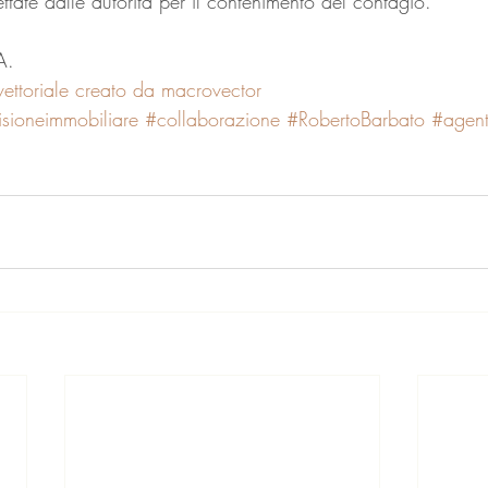
tate dalle autorità per il contenimento del contagio. 
A. 
vettoriale creato da macrovector
isioneimmobiliare
#collaborazione
#RobertoBarbato
#agent