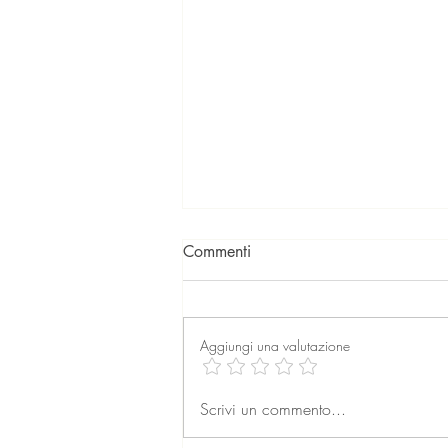
Commenti
Aggiungi una valutazione
La professione dell’agente
Scrivi un commento...
immobiliare: formazione,