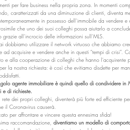
umenti per fare business nella propria zona. In momenti com
ndo, caratterizzati da una diminuzione di clienti, diventa 
temporaneamente in possesso dell’immobile da vendere e de
rosimile che uno dei suoi colleghi possa aiutarlo a conclude
grazie all’incrocio delle informazioni sull’MLS. 
i dobbiamo utilizzare il network virtuoso che abbiamo crea
e ad acquisire e vendere anche in questi “tempi di crisi”. 
iuto e alla cooperazione di colleghi che hanno l’acquirente pe
per la nostra richiesta: è così che evitiamo disdette per ma
oddisfatti. 
ingolo agente immobiliare è quindi quello di condividere in M
 e di richieste.  
 rete dei propri colleghi, diventerà più forte ed efficiente pe
he il Coronavirus causerà. 
ato per affrontare e vincere questa ennesima sfida! 
esima raccomandazione, 
diventiamo un modello di comport