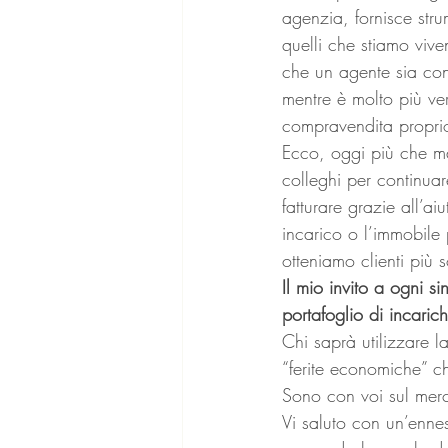
agenzia, fornisce str
quelli che stiamo vive
che un agente sia con
mentre è molto più ve
compravendita proprio 
Ecco, oggi più che ma
colleghi per continuar
fatturare grazie all’a
incarico o l’immobile 
otteniamo clienti più s
Il mio invito a ogni s
portafoglio di incarichi
Chi saprà utilizzare la
“ferite economiche” c
Sono con voi sul merc
Vi saluto con un’enn