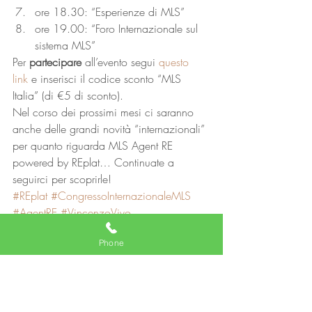
ore 18.30: “Esperienze di MLS”
ore 19.00: “Foro Internazionale sul 
sistema MLS” 
Per 
partecipare
 all’evento segui 
questo 
link
 e inserisci il codice sconto “MLS 
Italia” (di €5 di sconto). 
Nel corso dei prossimi mesi ci saranno 
anche delle grandi novità “internazionali” 
per quanto riguarda MLS Agent RE 
powered by REplat… Continuate a 
seguirci per scoprirle!
#REplat
#CongressoInternazionaleMLS
#AgentRE
#VincenzoVivo
#agentiimmobiliari
#MLS
Phone
Agente immobiliare