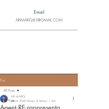
Email
ARIMARIQ85@GMAIL.COM
Post
All Posts
ARI MARIQ
All Posts
28 ott 2020
Tempo di lettura: 1 min
Agent RE rappresenta
Agente immobiliare