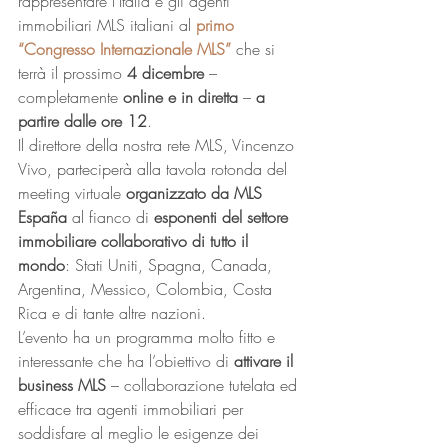
rappresentare l’Italia e gli agenti 
immobiliari MLS italiani al 
primo 
“Congresso Internazionale MLS”
 che si 
terrà il prossimo 
4 dicembre
 – 
completamente 
online e in diretta
 – 
a 
partire dalle ore 12
. 
Il direttore della nostra rete MLS, Vincenzo 
Vivo, parteciperà alla tavola rotonda del 
meeting virtuale 
organizzato da MLS 
España
 al fianco di 
esponenti del settore 
immobiliare collaborativo di tutto il 
mondo
: Stati Uniti, Spagna, Canada, 
Argentina, Messico, Colombia, Costa 
Rica e di tante altre nazioni. 
L’evento ha un programma molto fitto e 
interessante che ha l’obiettivo di 
attivare il 
business MLS
 – collaborazione tutelata ed 
efficace tra agenti immobiliari per 
soddisfare al meglio le esigenze dei 