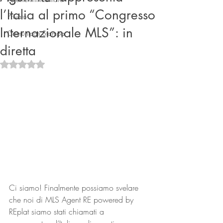
l’Italia al primo “Congresso
Privato
Internazionale MLS”: in
Comunicati Stampa
diretta
Valutazione NaN stelle su 5.
Connect
Ci siamo! Finalmente possiamo svelare 
che noi di MLS Agent RE powered by 
REplat siamo stati chiamati a 