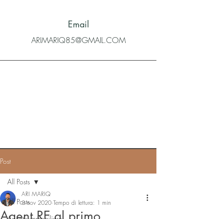
Email
ARIMARIQ85@GMAIL.COM
Post
All Posts
ARI MARIQ
All Posts
3 nov 2020
Tempo di lettura: 1 min
Agent RE al primo
Agente immobiliare