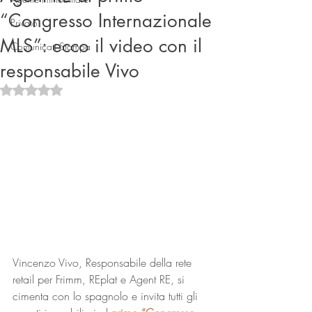
“Congresso Internazionale
Privato
MLS”: ecco il video con il
Comunicati Stampa
responsabile Vivo
Valutazione NaN stelle su 5.
Connect
Vincenzo Vivo, Responsabile della rete 
retail per Frimm, REplat e Agent RE, si 
cimenta con lo spagnolo e invita tutti gli 