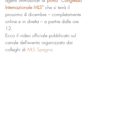
agenti immobiliari al 
primo “Congresso 
Internazionale MLS”
 che si terrà il 
prossimo 4 dicembre – completamente 
online e in diretta – a partire dalle ore 
12. 
Ecco il video ufficiale pubblicato sul 
canale dell’evento organizzato dai 
colleghi di 
MLS Spagna
.  