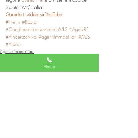
sconto “MLS Italia”. 
Guarda il video su YouTube
#Frimm
#REplat
#CongressoInternazionaleMLS
#AgentRE
#VincenzoVivo
#agentiimmobiliari
#MLS
#Video
Agente immobiliare
Phone
Post recenti
Mostra tutti