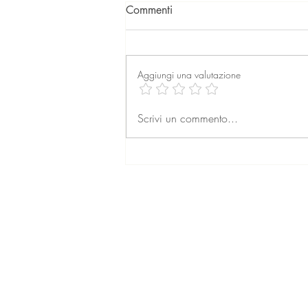
Commenti
Aggiungi una valutazione
La professione dell’agente
Scrivi un commento...
immobiliare: formazione,
retribuzione e prospettive per
il futuro
© 2