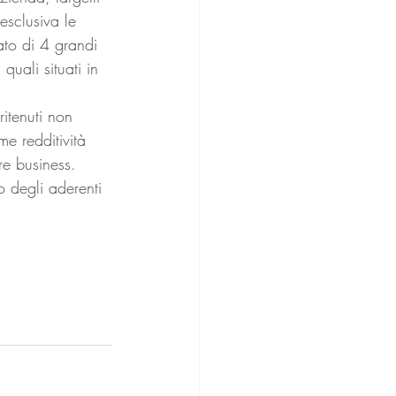
esclusiva le 
ato di 4 grandi 
quali situati in 
itenuti non 
e redditività 
re business.
 degli aderenti 