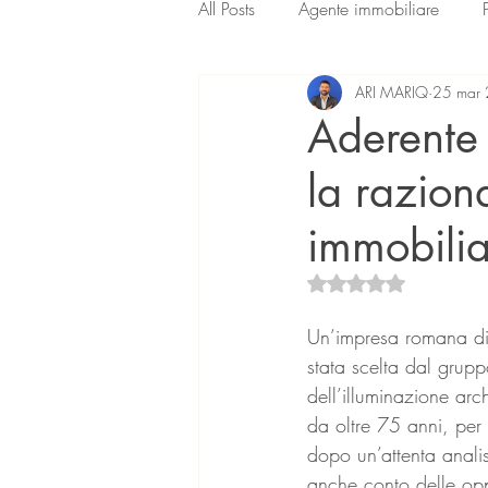
All Posts
Agente immobiliare
ARI MARIQ
25 mar
Aderente 
la razion
immobili
Valutazione NaN ste
Un’impresa romana di 
stata scelta dal grupp
dell’illuminazione arch
da oltre 75 anni, per 
dopo un’attenta analis
anche conto delle oppo