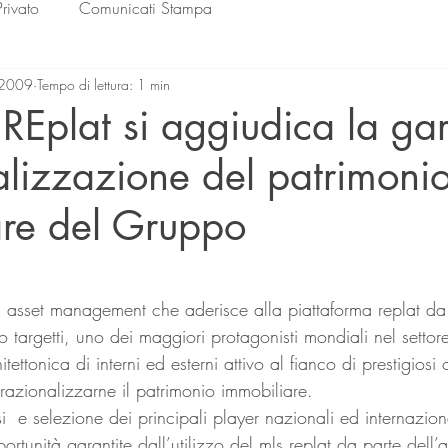
Privato
Comunicati Stampa
 2009
Tempo di lettura: 1 min
REplat si aggiudica la ga
alizzazione del patrimoni
are del Gruppo
lle su 5.
asset management che aderisce alla piattaforma replat da 
o targetti, uno dei maggiori protagonisti mondiali nel settor
itettonica di interni ed esterni attivo al fianco di prestigiosi 
razionalizzarne il patrimonio immobiliare.
i  e selezione dei principali player nazionali ed internaziona
rtunità garantite dall’utilizzo del mls replat da parte dell’a