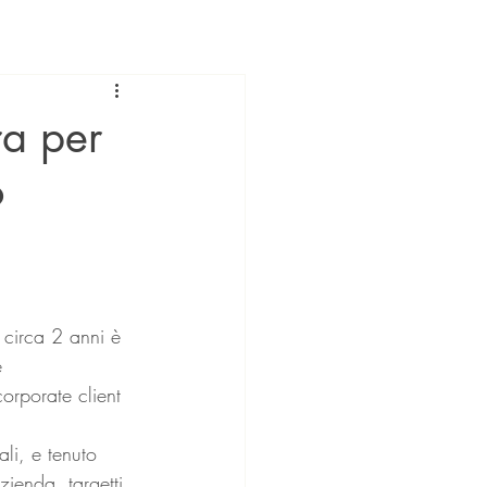
ra per
o
circa 2 anni è 
e 
corporate client 
li, e tenuto 
zienda, targetti 