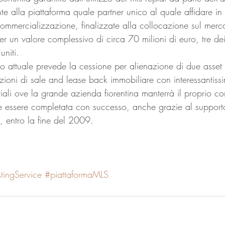
te alla piattaforma quale partner unico al quale affidare in 
 commercializzazione, finalizzate alla collocazione sul merc
er un valore complessivo di circa 70 milioni di euro, tre dei 
uniti.
o attuale prevede la cessione per alienazione di due asset r
zioni di sale and lease back immobiliare con interessantissim
riali ove la grande azienda fiorentina manterrà il proprio co
 essere completata con successo, anche grazie al supporto
t, entro la fine del 2009.
stingService
#piattaformaMLS