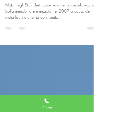
Bolla immobiliare, per gli esperti
l’Italia non rischia
Nato negli Stati Uniti come fenomeno speculativo, la
bolla immobiliare è iniziata nel 2007 a causa dei
mutui facili e che ha contribuito...
Phone