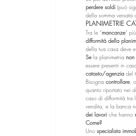
perdere soldi 
(può sig
della somma versata a
PLANIMETRIE CA
Tra le “
mancanze
” pi
difformità della planim
della tua casa deve e
Se 
la planimetria 
non 
essere presenti in casa
catasto/agenzia 
del t
Bisogna 
controllare
, o
quanto riportato nei 
caso di difformità tra 
vendita, e la banca no
dei lavori 
che hanno 
Come?
Uno 
specialista immo