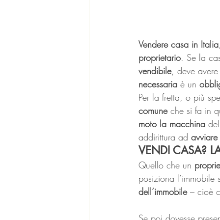
Vendere casa in Italia
proprietario
. Se la ca
vendibile
, deve avere
necessaria
 è un 
obbli
Per la fretta, o più 
comune
 che si fa in 
moto la macchina
 del
addirittura ad 
avviare 
VENDI CASA? LA
Quello che un 
propri
posiziona l’immobile s
dell’immobile
 – cioè 
Se poi dovesse presen