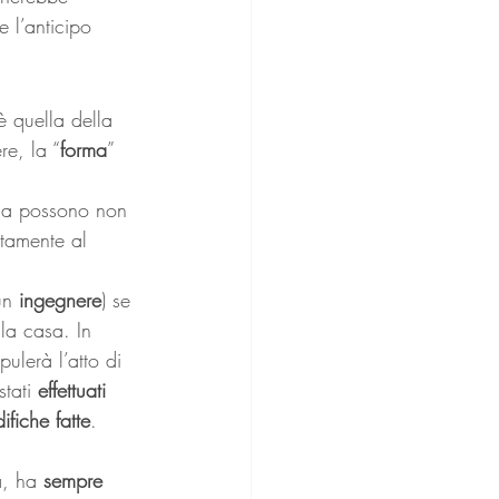
e l’anticipo 
è quella della 
re, la “
forma
” 
tria possono non 
ttamente al 
un 
ingegnere
) se 
lla casa. In 
pulerà l’atto di 
tati 
effettuati 
ifiche fatte
.
, ha 
sempre 