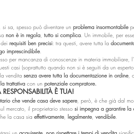
, si sa, spesso può diventare un 
problema insormontabile
 p
sa 
non è in regola
, 
tutto si complica
. Un immobile, per esse
 dei 
requisiti ben precisi
: tra questi, avere tutta la 
documenta
go imprescindibile
.
spesso per mancanza di conoscenze in materia immobiliare, l
questi casi (soprattutto quando non si è seguiti da un esperto
la vendita 
senza avere tutta la documentazione in ordine
, 
la trattativa
 con un 
potenziale compratore.
 RESPONSABILITÀ È TUA!
etario che vende casa deve sapere
, però, è che già dal mom
ul mercato, il proprietario stesso 
si impegna a garantire la 
che la casa sia 
effettivamente
, 
legalmente
, 
vendibile
.
tarsi un 
acquirente
, 
non rispettare i tempi di vendita
 signif