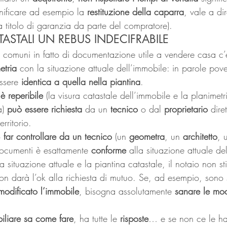
nificare ad esempio la 
restituzione della caparra
, vale a dir
 titolo di garanzia da parte del compratore). 
TASTALI UN REBUS INDECIFRABILE 
ù comuni in fatto di documentazione utile a vendere casa c’
etria
 con la situazione attuale dell’immobile: in parole pove
ssere 
identica a quella nella piantina
. 
è reperibile
 (la visura catastale dell’immobile e la planime
) 
può essere richiesta
 da un 
tecnico 
o dal 
proprietario 
dire
erritorio.
 
far controllare da un tecnico
 (un 
geometra
, un 
architetto
, 
documenti è esattamente 
conforme 
alla situazione attuale de
la situazione attuale e la piantina catastale, il notaio non sti
n darà l’ok alla richiesta di mutuo. Se, ad esempio, sono s
modificato l’immobile
, bisogna assolutamente 
sanare le mod
biliare sa come fare
, ha tutte le 
risposte
… e se non ce le ha