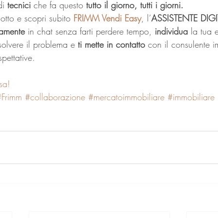
di 
tecnici 
che fa questo 
tutto il giorno, tutti i giorni.
otto e scopri subito 
FRIMM Vendi Easy
, l’
ASSISTENTE DIGI
tamente 
in chat senza farti perdere tempo, 
individua 
la tua 
solvere il problema e 
ti mette in contatto 
con il consulente i
spettative. 
sa!
#Frimm
#collaborazione
#mercatoimmobiliare
#immobiliare