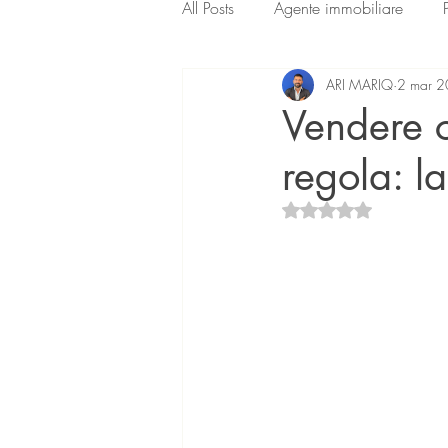
All Posts
Agente immobiliare
ARI MARIQ
2 mar 
Vendere 
regola: l
Valutazione NaN ste