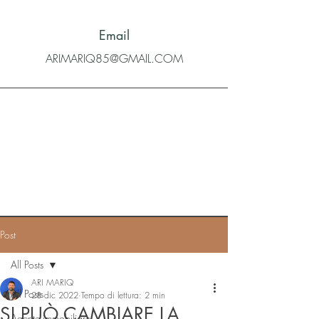
Email
ARIMARIQ85@GMAIL.COM
Post
All Posts
ARI MARIQ
All Posts
28 dic 2022
Tempo di lettura: 2 min
SI PUÒ CAMBIARE LA
Agente immobiliare