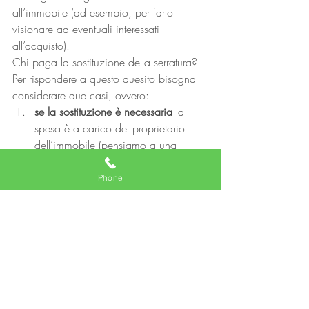
all’immobile (ad esempio, per farlo 
visionare ad eventuali interessati 
all’acquisto).
Chi paga la sostituzione della serratura?
Per rispondere a questo quesito bisogna 
considerare due casi, ovvero:
se la sostituzione è necessaria
 la 
spesa è a carico del proprietario 
dell’immobile (pensiamo a una 
serratura usurata dal tempo);
se la sostituzione è una scelta 
Phone
dell’inquilino
, sarà quest’ultimo a 
sostenere totalmente le spese e non 
potrà pretendere un rimborso da 
parte del proprietario.
Ari Mariq-