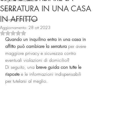
SERRATURA IN UNA CASA
Privato
IN AFFITTO
Comunicati Stampa
Aggiornamento:
28 ott 2023
Valutazione NaN stelle su 5.
Quando un inquilino entra in una casa in 
affitto può cambiare la serratura
 per avere 
maggiore privacy e sicurezza contro 
Connect
eventuali violazioni di domicilio?
Di seguito, una 
breve guida con tutte le 
risposte
 e le informazioni indispensabili 
per tutelarsi al meglio.