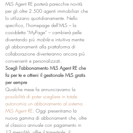
MLS Agent RE porterà parecchie novità 
per gli oltre 2.500 agenti immobiliari che 
lo utilizzano quotidianamente. Nello 
specifico, l’homepage dell’MLS – la 
cosiddetta “MyPage” – cambierà pelle 
diventando più 
mobile
 e intuitiva mentre 
gli abbonamenti alla piattaforma di 
collaborazione diventeranno ancora più 
convenienti e personalizzati. 
Scegli l’abbonamento MLS Agent RE che 
fa per te e ottieni il gestionale MLS gratis 
per sempre
Qualche mese fa annunciavamo la 
possibilità di poter scegliere in totale 
autonomia un abbonamento al sistema 
MLS Agent RE
. Oggi presentiamo la 
nuova gamma di abbonamenti che, oltre 
al classico annuale con pagamento in 
12 mensilità, offre il trimestrale, il 