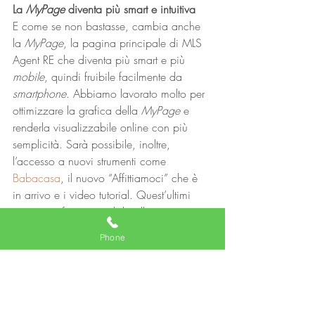
La 
MyPage
 diventa più smart e intuitiva
E come se non bastasse, cambia anche 
la 
MyPage
, la pagina principale di MLS 
Agent RE che diventa più smart e più 
mobile
, quindi fruibile facilmente da 
smartphone
. Abbiamo lavorato molto per 
ottimizzare la grafica della 
MyPage
 e 
renderla visualizzabile online con più 
semplicità. Sarà possibile, inoltre, 
l’accesso a nuovi strumenti come 
Babacasa
, il nuovo “Affittiamoci” che è 
in arrivo e i video tutorial. Quest’ultimi 
saranno infatti sia visibili sulla propria 
area personale, sia contestualmente 
Phone
all’operazione svolta. 
Acquista subito il tuo abbonamento
 MLS 
AgentRE e scopri abbonamenti e servizi 
Contattaci per maggiori informazioni
#agenzieimmobiliari
#collaborazione