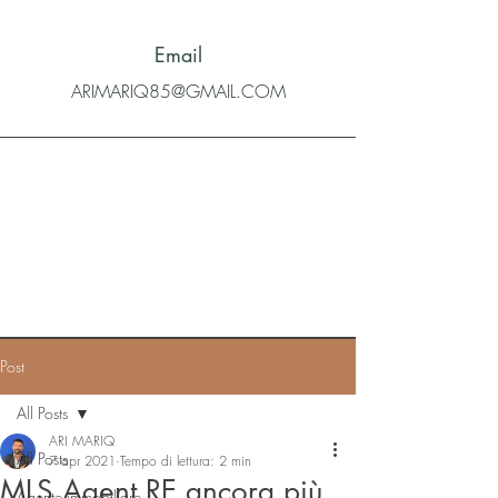
Email
ARIMARIQ85@GMAIL.COM
Post
All Posts
ARI MARIQ
All Posts
7 apr 2021
Tempo di lettura: 2 min
MLS Agent RE ancora più
Agente immobiliare