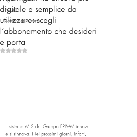
digitale e semplice da
Privato
utilizzare: scegli
Comunicati Stampa
l’abbonamento che desideri
e porta
Valutazione NaN stelle su 5.
Connect
Il sistema MLS del Gruppo FRIMM innova 
e si rinnova. Nei prossimi giorni, infatti, 