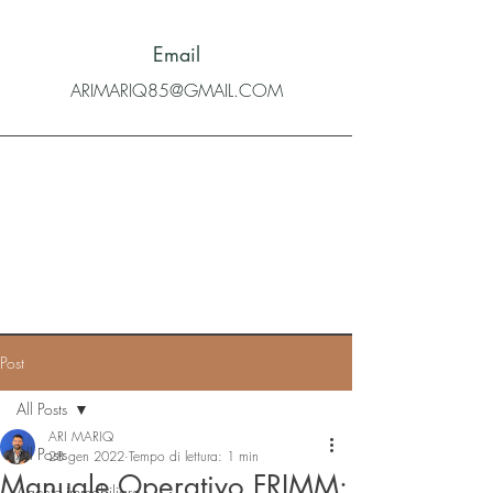
Email
ARIMARIQ85@GMAIL.COM
Post
All Posts
ARI MARIQ
All Posts
28 gen 2022
Tempo di lettura: 1 min
Manuale Operativo FRIMM:
Agente immobiliare