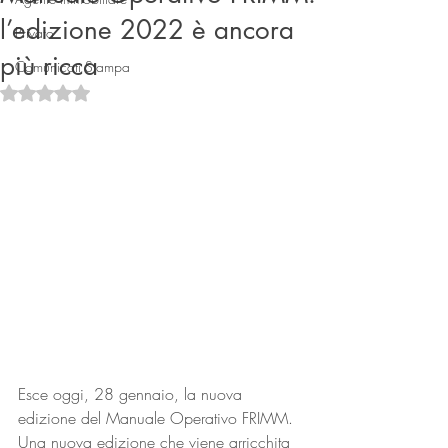
l’edizione 2022 è ancora
Privato
più ricca
Comunicati Stampa
Valutazione NaN stelle su 5.
Connect
Esce oggi, 28 gennaio, la nuova 
edizione del Manuale Operativo FRIMM. 
Una nuova edizione che viene arricchita 