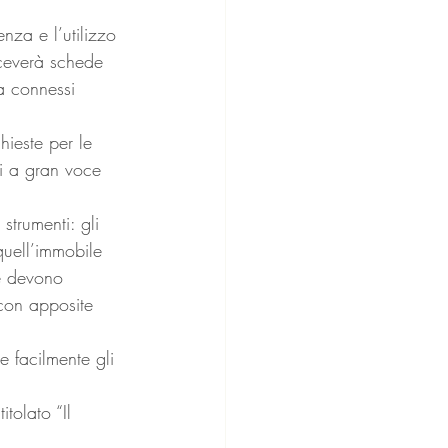
nza e l’utilizzo 
iceverà schede 
a connessi 
hieste per le 
ti a gran voce 
strumenti: gli 
 quell’immobile 
he devono 
con apposite 
 facilmente gli 
tolato “Il 