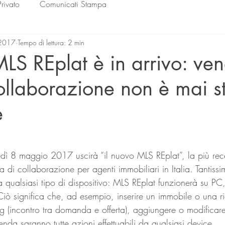
Privato
Comunicati Stampa
 2017
Tempo di lettura: 2 min
MLS REplat è in arrivo: ve
ollaborazione non è mai s
e
lle su 5.
a di collaborazione per agenti immobiliari in Italia. Tantissi
sua qualsiasi tipo di dispositivo: MLS REplat funzionerà su P
Ciò significa che, ad esempio, inserire un immobile o una ri
g (incontro tra domanda e offerta), aggiungere o modificar
da saranno tutte azioni effettuabili da qualsiasi device.