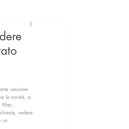
ndere
tato
me le novità, a 
C, Mac, 
chiesta, vedere 
e un 