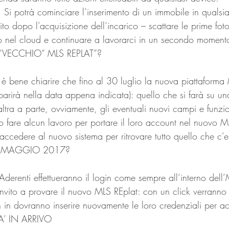
. Si potrà cominciare l’inserimento di un immobile in quals
o dopo l’acquisizione dell’incarico – scattare le prime foto
tto nel cloud e continuare a lavorarci in un secondo moment
VECCHIO” MLS REPLAT”?
 è bene chiarire che fino al 30 luglio la nuova piattaforma
arirà nella data appena indicata): quello che si farà su una,
ltra a parte, ovviamente, gli eventuali nuovi campi e funzioni
 fare alcun lavoro per portare il loro account nel nuovo ML
ccedere al nuovo sistema per ritrovare tutto quello che c’e
8 MAGGIO 2017?
derenti effettueranno il login come sempre all’interno dell
nvito a provare il nuovo MLS REplat: con un click verranno p
 in dovranno inserire nuovamente le loro credenziali per a
A’ IN ARRIVO