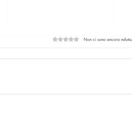
Valutazione 0 stelle su 5.
Non ci sono ancora valuta
Locazioni: le tendenze del
Il nu
mercato
lega