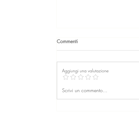
Commenti
Aggiungi una valutazione
La professione dell’agente
Scrivi un commento...
immobiliare: formazione,
retribuzione e prospettive per
il futuro