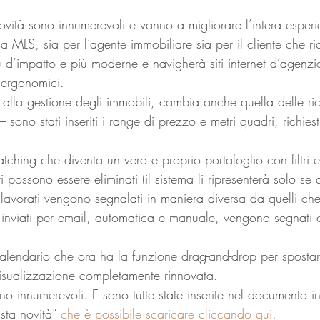
ità sono innumerevoli e vanno a migliorare l’intera esperie
ma MLS, sia per l’agente immobiliare sia per il cliente che r
ù d’impatto e più moderne e navigherà siti internet d’agenzi
 ergonomici.
e alla gestione degli immobili, cambia anche quella delle ric
 sono stati inseriti i range di prezzo e metri quadri, richies
tching che diventa un vero e proprio portafoglio con filtri e 
i possono essere eliminati (il sistema li ripresenterà solo se
i lavorati vengono segnalati in maniera diversa da quelli c
i inviati per email, automatica e manuale, vengono segnati 
alendario che ora ha la funzione drag-and-drop per spostare
isualizzazione completamente rinnovata.
o innumerevoli. E sono tutte state inserite nel documento inti
sta novità” 
che è possibile scaricare cliccando qui
.