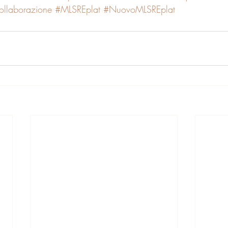
ollaborazione
#MLSREplat
#NuovoMLSREplat