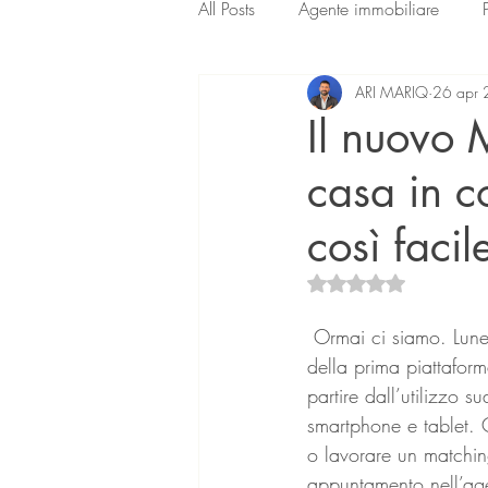
All Posts
Agente immobiliare
ARI MARIQ
26 apr
Il nuovo 
casa in c
così facil
Valutazione NaN ste
 Ormai ci siamo. Lunedì 8 maggio 2017 uscirà “il nuovo MLS REplat”, la più recente versione 
della prima piattaform
partire dall’utilizzo 
smartphone e tablet. 
o lavorare un matchin
appuntamento nell’agen