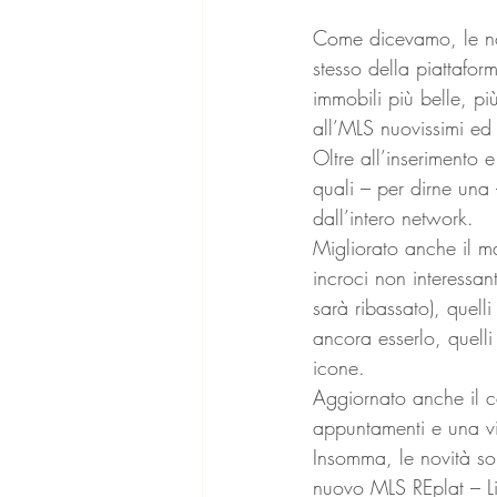
Come dicevamo, le nov
stesso della piattafor
immobili più belle, pi
all’MLS nuovissimi ed
Oltre all’inserimento 
quali – per dirne una –
dall’intero network.
Migliorato anche il ma
incroci non interessant
sarà ribassato), quell
ancora esserlo, quell
icone.
Aggiornato anche il c
appuntamenti e una v
Insomma, le novità son
nuovo MLS REplat – Li