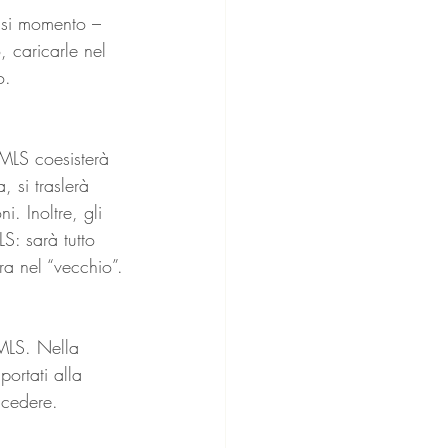
iasi momento – 
, caricarle nel 
o.
 MLS coesisterà 
 si traslerà 
. Inoltre, gli 
S: sarà tutto 
ra nel “vecchio”.
’MLS. Nella 
ortati alla 
ccedere.