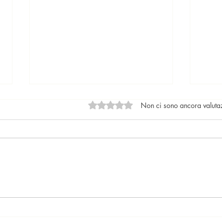
Valutazione 0 stelle su 5.
Non ci sono ancora valuta
Locazioni: le tendenze del
Il nu
mercato
lega