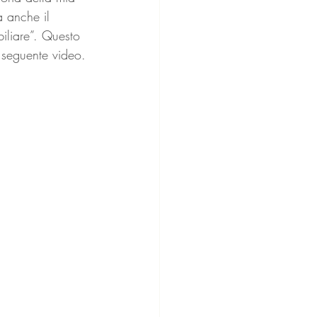
a anche il 
biliare”. Questo 
l seguente video.