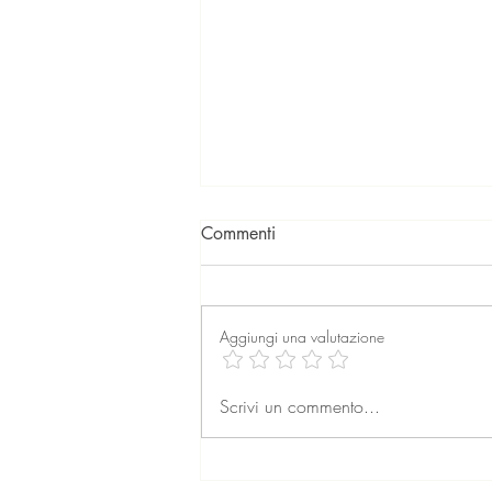
Commenti
Aggiungi una valutazione
La professione dell’agente
Scrivi un commento...
immobiliare: formazione,
retribuzione e prospettive per
il futuro