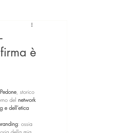
-
 firma è
 Pedone
, storico 
erno del 
network 
g e dell’etica 
-branding
: ossia 
oria della mia 