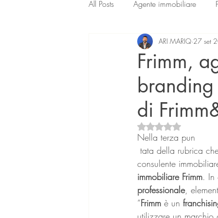
All Posts
Agente immobiliare
ARI MARIQ
27 set 
Frimm, ag
branding 
di Frim
Valutazione NaN ste
Nella terza pun
 tata della rubrica ch
consulente immobiliare
immobiliare Frimm
. In
professionale
, element
“
Frimm 
è un
 franchisin
utilizzare un marchio