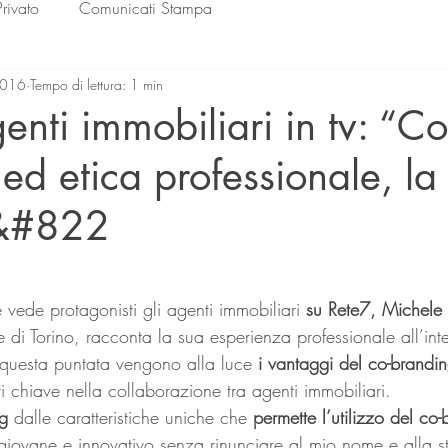
Privato
Comunicati Stampa
2016
Tempo di lettura: 1 min
enti immobiliari in tv: “Co
ed etica professionale, la
m&#822
lle su 5.
e vede protagonisti gli agenti immobiliari 
su Rete7, Michele
 di Torino, racconta la sua esperienza professionale all’int
 questa puntata vengono alla luce 
i vantaggi del co-brandin
i chiave nella collaborazione tra agenti immobiliari.
g 
dalle caratteristiche uniche che
 permette l’utilizzo del co
 giovane e innovativo senza rinunciare al mio nome e alla st