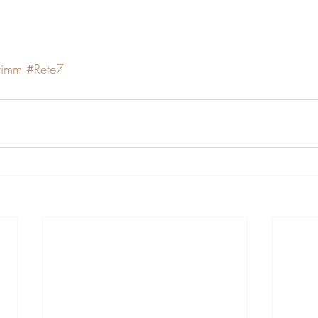
rimm
#Rete7