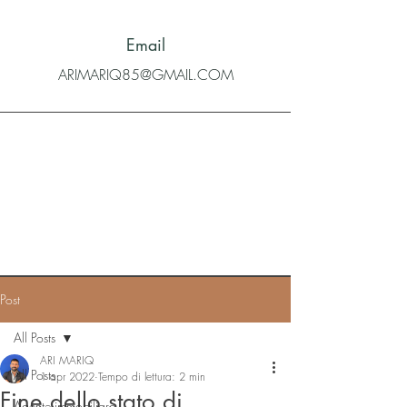
Email
ARIMARIQ85@GMAIL.COM
Post
All Posts
ARI MARIQ
All Posts
1 apr 2022
Tempo di lettura: 2 min
Fine dello stato di
Agente immobiliare