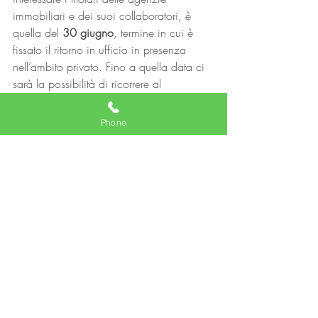
immobiliari e dei suoi collaboratori, è 
quella del 
30 giugno
, termine in cui è 
fissato il ritorno in ufficio in presenza 
nell’ambito privato. Fino a quella data ci 
sarà la possibilità di ricorrere al 
cosiddetto “lavoro agile” nel settore 
privato senza l’accordo individuale tra 
Phone
datore di lavoro e lavoratore.
#agenzieimmobiliari
#Aggiornamenti
#Frimm
#finedellostatodiemergenza
#decretolegge
#covid19
#1aprile
Agente immobiliare
Post recenti
Mostra tutti