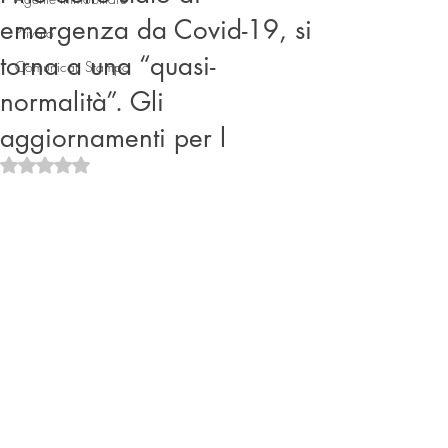
emergenza da Covid-19, si
Privato
torna a una “quasi-
Comunicati Stampa
normalità”. Gli
aggiornamenti per l
Valutazione NaN stelle su 5.
Connect