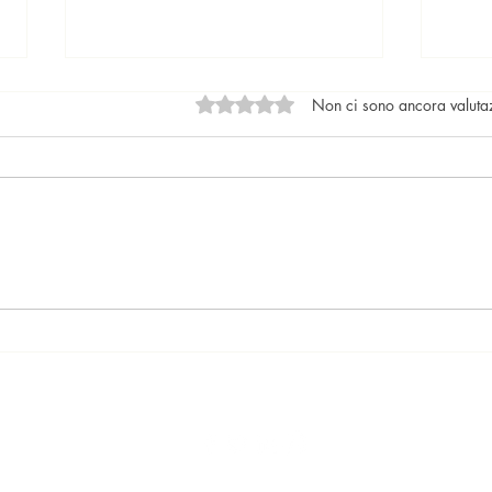
Valutazione 0 stelle su 5.
Non ci sono ancora valuta
<strong>Attività ricettive in
<str
appartamento: cosa dice il
occu
regolamento condominiale?
fare
</strong>
017 Ari Mariq Agente Immobiliare Iscritto presso la camera di commer