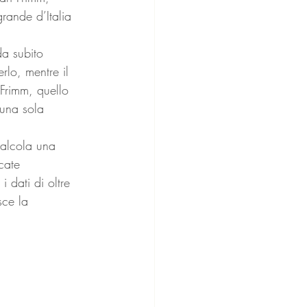
grande d’Italia 
da subito 
rlo, mentre il 
Frimm, quello 
 una sola 
calcola una 
cate 
 dati di oltre 
sce la 