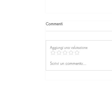
Commenti
Aggiungi una valutazione
Cambio di residenza a Roma:
Scrivi un commento...
come procedere
© 2