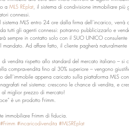
so a 
MLS REplat
, il sistema di condivisione immobiliare più 
tori connessi.
el sistema MLS entro 24 ore dalla firma dell’incarico, verrà 
 da tutti gli agenti connessi: potranno pubblicizzarlo e vende
sarà sempre in contatto solo con il SUO UNICO consulente 
il mandato. Ad affare fatto, il cliente pagherà naturalmente
à di vendita rispetto allo standard del mercato italiano – si 
della compravendita fino al 30% superiore – vengono giustifi
o dell’immobile appena caricato sulla piattaforma MLS con i
nagrafati nel sistema: crescono le chance di vendita, e cre
 al miglior prezzo di mercato!
loce” è un prodotto Frimm.
te immobiliare Frimm di fiducia.
#Frimm
#incaricodivendita
#MLSREplat