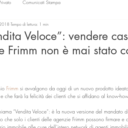
Privato
Comunicati Stampa
 2018
Tempo di lettura: 1 min
dita Veloce”: vendere ca
e Frimm non è mai stato 
lle su 5.
io 
Frimm
 si avvalgono da oggi di un nuovo prodotto ideato
ti e che farà la felicità dei clienti che si affidano al know-h
chiama “Vendita Veloce”: è la nuova versione del mandato di
o che solo i clienti delle agenzie Frimm possono firmare e 
prio immobile alle cure dell’intero network di agenti immobili