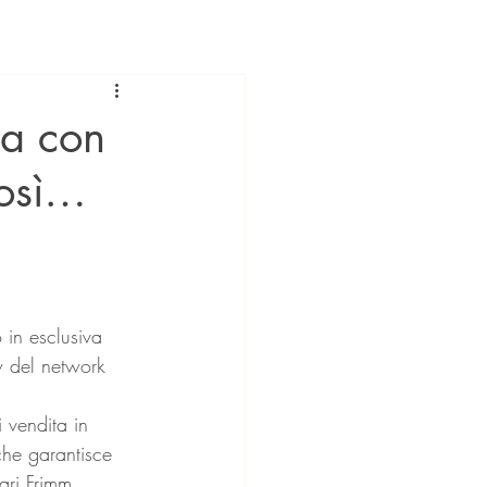
sa con
così…
 in esclusiva 
ow del network 
 vendita in 
che garantisce 
ari Frimm, 