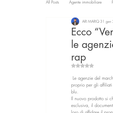
All Posts
Agente immobiliare
ARI MARIQ
31 gen
Ecco “Ven
le agenzi
rap
Valutazione NaN ste
 Le agenzie del march
proprio per gli affilia
blu.
Il nuovo prodotto si 
esclusiva, il document
loro di affidare il pro