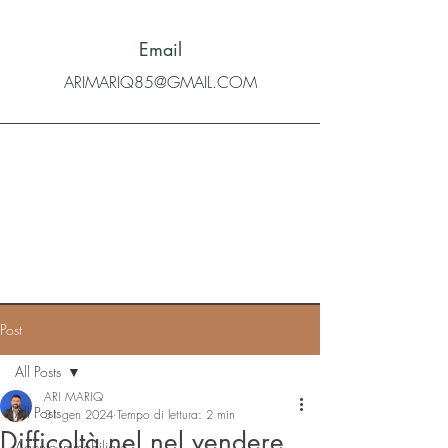
Email
ARIMARIQ85@GMAIL.COM
Post
All Posts
ARI MARIQ
All Posts
31 gen 2024
Tempo di lettura: 2 min
Difficoltà nel nel vendere
Agente immobiliare