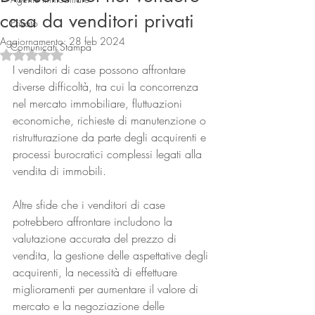
casa da venditori privati
Privato
Aggiornamento:
28 feb 2024
Comunicati Stampa
Valutazione NaN stelle su 5.
I venditori di case possono affrontare 
diverse difficoltà, tra cui la concorrenza 
nel mercato immobiliare, fluttuazioni 
economiche, richieste di manutenzione o 
ristrutturazione da parte degli acquirenti e 
Connect
processi burocratici complessi legati alla 
vendita di immobili. 
Altre sfide che i venditori di case 
potrebbero affrontare includono la 
valutazione accurata del prezzo di 
vendita, la gestione delle aspettative degli 
acquirenti, la necessità di effettuare 
miglioramenti per aumentare il valore di 
mercato e la negoziazione delle 