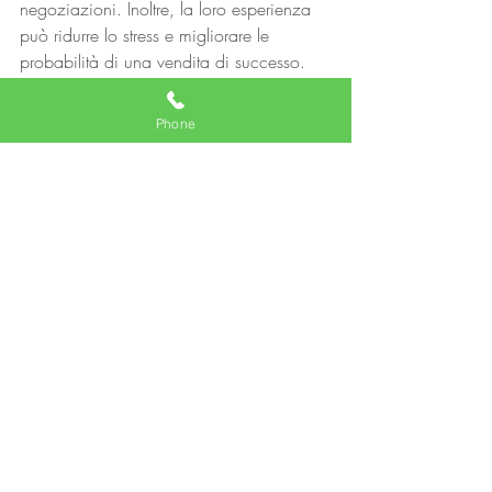
negoziazioni. Inoltre, la loro esperienza 
può ridurre lo stress e migliorare le 
probabilità di una vendita di successo.
Phone
Ari Mariq
Agente di affati in mediazione 
cel. 3889793370 
email : 
arimariq85@gmail.com
Post recenti
Mostra tutti