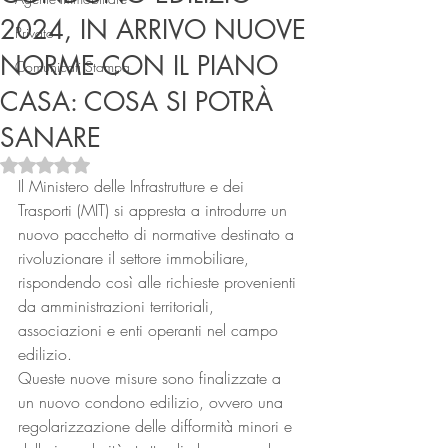
2024, IN ARRIVO NUOVE
Privato
NORME CON IL PIANO
Comunicati Stampa
CASA: COSA SI POTRÀ
SANARE
Valutazione NaN stelle su 5.
Il Ministero delle Infrastrutture e dei 
Connect
Trasporti (MIT) si appresta a introdurre un 
nuovo pacchetto di normative destinato a 
rivoluzionare il settore immobiliare, 
rispondendo così alle richieste provenienti 
da amministrazioni territoriali, 
associazioni e enti operanti nel campo 
edilizio. 
Queste nuove misure sono finalizzate a 
un nuovo condono edilizio, ovvero una 
regolarizzazione delle difformità minori e 