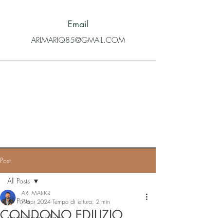
Email
ARIMARIQ85@GMAIL.COM
Post
All Posts
ARI MARIQ
All Posts
7 apr 2024
Tempo di lettura: 2 min
CONDONO EDILIZIO
Agente immobiliare