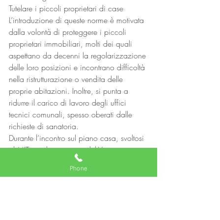
Tutelare i piccoli proprietari di case
L’introduzione di queste norme è motivata 
dalla volontà di proteggere i piccoli 
proprietari immobiliari, molti dei quali 
aspettano da decenni la regolarizzazione 
delle loro posizioni e incontrano difficoltà 
nella ristrutturazione o vendita delle 
proprie abitazioni. Inoltre, si punta a 
ridurre il carico di lavoro degli uffici 
tecnici comunali, spesso oberati dalle 
richieste di sanatoria.
Durante l’incontro sul piano casa, svoltosi 
al MIT con la presenza del Vicepremier e 
Ministro Matteo Salvini, sono state 
Phone
delineate le linee guida del pacchetto 
normativo, frutto di un ampio processo 
consultivo che ha coinvolto istituzioni, 
enti, associazioni e ordini professionali 