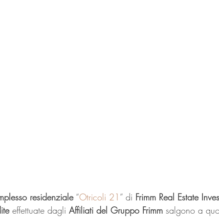
mplesso residenziale
 “
Otricoli 21
” di 
Frimm Real Estate Inves
ite
 effettuate dagli 
Affiliati del Gruppo Frimm
 salgono a quo