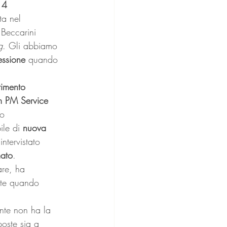
14 
ta nel 
 Beccarini 
g
. Gli abbiamo 
essione
 quando 
timento 
mm PM Service
o 
le di 
nuova 
ntervistato 
mato
. 
are, ha 
nte quando 
ente non ha la 
poste sia a 