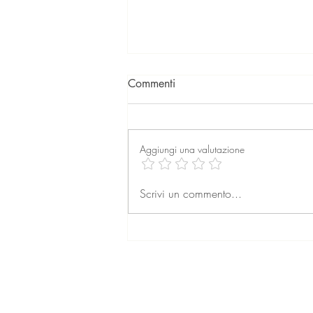
Commenti
Aggiungi una valutazione
La professione dell’agente
Scrivi un commento...
immobiliare: formazione,
retribuzione e prospettive per
il futuro