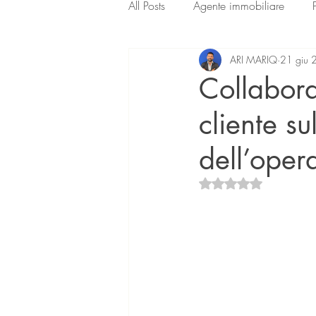
All Posts
Agente immobiliare
ARI MARIQ
21 giu 
Collabora
cliente su
dell’oper
Valutazione NaN ste