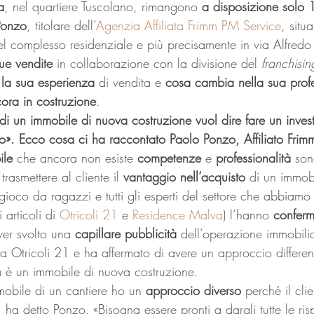
a
, nel quartiere Tuscolano, rimangono 
a disposizione solo 
Ponzo
, titolare dell’
Agenzia Affiliata Frimm PM Service
, situa
l complesso residenziale e più precisamente in via Alfredo
ue vendite
 in collaborazione con la divisione del 
franchisin
 la sua esperienza
 di vendita e 
cosa cambia nella sua prof
ora in costruzione
. 
 di un immobile di nuova costruzione vuol dire fare un inves
ro». Ecco cosa ci ha raccontato Paolo Ponzo, Affiliato Fri
ile
 che ancora non esiste 
competenze
 e 
professionalità
 son
, trasmettere al cliente il 
vantaggio nell’acquisto
 di un immobi
ioco da ragazzi e tutti gli esperti del settore che abbiamo i
articoli di 
Otricoli 21
 e 
Residence Malva
) l’hanno 
confer
er svolto una 
capillare pubblicità
 dell’operazione immobili
 a Otricoli 21 e ha affermato di avere un approccio differe
ta è un immobile di nuova costruzione. 
obile di un cantiere ho un 
approccio diverso
 perché il cli
o», ha detto Ponzo. «Bisogna essere pronti a dargli tutte le ris