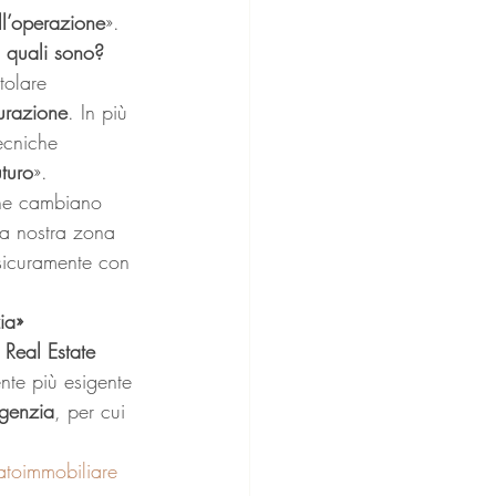
l’operazione
». 
: quali sono?
tolare 
tturazione
. In più 
ecniche 
turo
». 
 che cambiano 
la nostra zona 
 sicuramente con 
ia»
 Real Estate 
nte più esigente 
agenzia
, per cui 
toimmobiliare