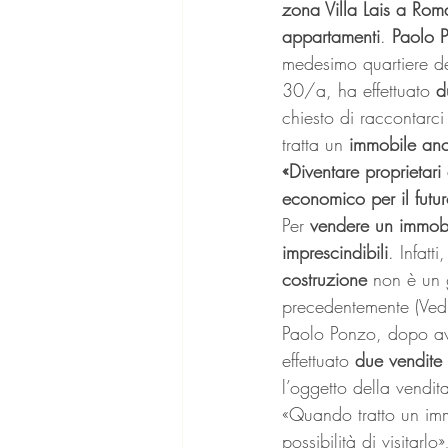
zona Villa Lais a Rom
appartamenti
. 
Paolo 
medesimo quartiere de
30/a, ha effettuato 
d
chiesto di raccontarci
tratta un 
immobile anc
«Diventare proprietari
economico per il futu
Per 
vendere un immob
imprescindibili
. Infatti
costruzione
 non è un g
precedentemente (Vedi 
Paolo Ponzo, dopo av
effettuato 
due vendite
l’oggetto della vendi
«Quando tratto un imm
possibilità di visitarl