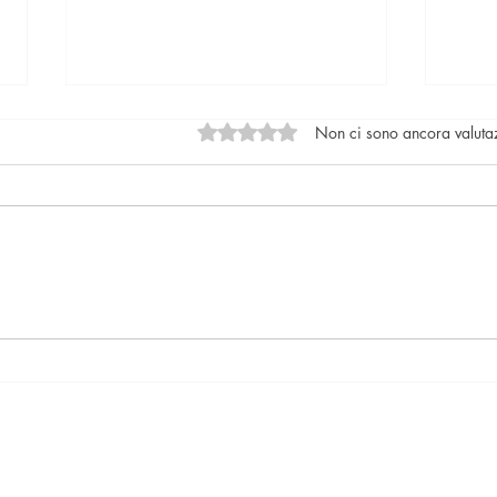
Valutazione 0 stelle su 5.
Non ci sono ancora valuta
Locazioni: le tendenze del
Il nu
mercato
lega