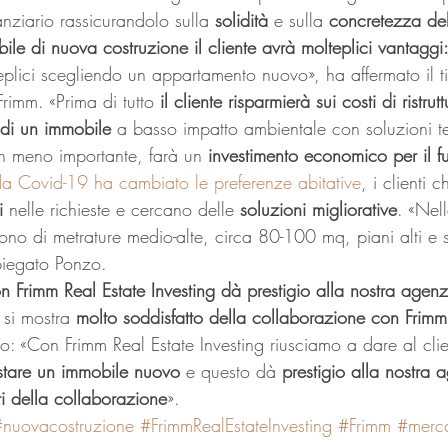
anziario rassicurandolo sulla 
solidità
 e sulla 
concretezza del
le di nuova costruzione il cliente avrà molteplici vantaggi
plici scegliendo un appartamento nuovo», ha affermato il ti
Frimm. «Prima di tutto 
il cliente risparmierà sui costi di ristru
 di un immobile
 a basso impatto ambientale con soluzioni t
n meno importante, farà un 
investimento economico per il fu
 Covid-19 ha cambiato le preferenze abitative
, i clienti
i 
nelle richieste e cercano delle 
soluzioni migliorative
. «Nel
sono di metrature medio-alte, circa 80-100 mq, piani alti e
spiegato Ponzo. 
n Frimm Real Estate Investing dà prestigio alla nostra agenz
 si mostra 
molto soddisfatto della collaborazione con Frimm
 «Con Frimm Real Estate Investing riusciamo a dare al clie
istare un immobile nuovo 
e questo dà 
prestigio alla nostra 
ti della collaborazione
».
#nuovacostruzione
#FrimmRealEstateInvesting
#Frimm
#merca