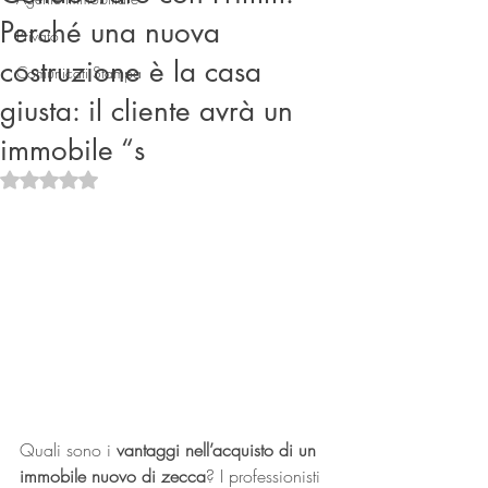
Perché una nuova
Privato
costruzione è la casa
Comunicati Stampa
giusta: il cliente avrà un
immobile “s
Valutazione NaN stelle su 5.
Connect
Quali sono i 
vantaggi nell’acquisto di un 
immobile nuovo di zecca
? I professionisti 