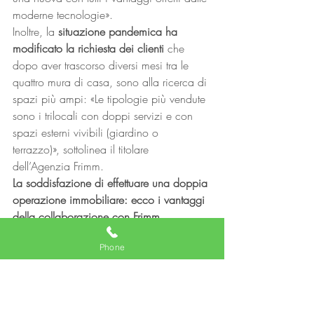
moderne tecnologie». 
Inoltre, la 
situazione pandemica ha 
modificato la richiesta dei clienti
 che 
dopo aver trascorso diversi mesi tra le 
quattro mura di casa, sono alla ricerca di 
spazi più ampi: «Le tipologie più vendute 
sono i trilocali con doppi servizi e con 
spazi esterni vivibili (giardino o 
terrazzo)», sottolinea il titolare 
dell’Agenzia Frimm. 
La soddisfazione di effettuare una doppia 
operazione immobiliare: ecco i vantaggi 
della collaborazione con Frimm
«Sicuramente per un agente immobiliare 
Phone
avere degli immobili da vendere e da 
proporre
 ai propri clienti è un grande 
vantaggio». Nel suo caso specifico, 
inoltre, il 
plus
 è stato anche doppio: 