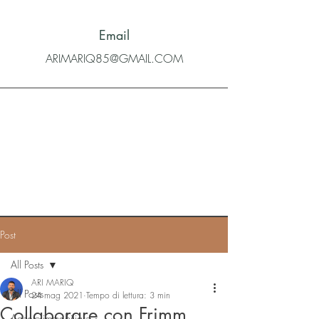
Email
ARIMARIQ85@GMAIL.COM
Post
All Posts
ARI MARIQ
All Posts
24 mag 2021
Tempo di lettura: 3 min
Collaborare con Frimm.
Agente immobiliare