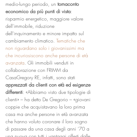
medio-lungo periodo, un 
tornaconto 
economico da più punti di vista
: 
risparmio energetico, maggiore valore 
dell’immobile, riduzione 
dell’inquinamento e minore impatto sul 
cambiamento climatico. 
Tematiche che 
non riguardano solo i giovanissimi ma 
che incuriosiscono anche persone di età 
avanzata
. Gli immobili venduti in 
collaborazione con FRIMM da 
CasaGregory RE, infatti, sono stati 
apprezzati da clienti con età ed esigenze 
differenti
: «Abbiamo visto due tipologie di 
clienti» – ha detto De Gregorio – «giovani 
coppie che acquistavano la loro prima 
casa ma anche persone in età avanzata 
che hanno voluto coronare il loro sogno 
di passare da una casa degli anni ’70 a 
una nuova con tutti i vantaggi offerti dalle 