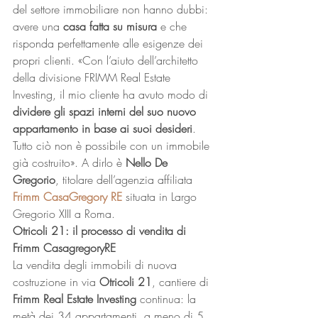
del settore immobiliare non hanno dubbi: 
avere una 
casa fatta su misura
 e che 
risponda perfettamente alle esigenze dei 
propri clienti. «Con l’aiuto dell’architetto 
della divisione FRIMM Real Estate 
Investing, il mio cliente ha avuto modo di 
dividere gli spazi interni del suo nuovo 
appartamento in base ai suoi desideri
. 
Tutto ciò non è possibile con un immobile 
già costruito». A dirlo è 
Nello De 
Gregorio
, titolare dell’agenzia affiliata 
Frimm CasaGregory RE
 situata in Largo 
Gregorio XIII a Roma. 
Otricoli 21: il processo di vendita di 
Frimm CasagregoryRE
La vendita degli immobili di nuova 
costruzione in via 
Otricoli 21
, cantiere di 
Frimm Real Estate Investing
 continua: la 
metà dei 34 appartamenti, a meno di 5 