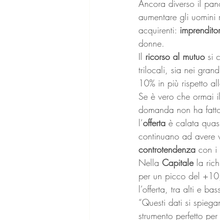
Ancora diverso il pa
aumentare gli uomini r
acquirenti: 
imprenditor
donne.
Il 
ricorso al mutuo 
si 
trilocali, sia nei gran
10% in più rispetto al
Se è vero che ormai il
domanda non ha fatto 
l’
offerta
 è calata qua
continuano ad avere v
controtendenza
 con i 
Nella 
Capitale
 la ri
per un picco del +10
l’offerta, tra alti e
“Questi dati si spiega
strumento perfetto per