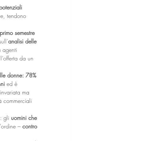
otenziali 
ce, tendono 
primo semestre 
ull’
analisi delle 
a agenti 
’offerta da un 
elle donne: 78% 
ni
 ed è 
 invariata ma 
ità commerciali 
 gli 
uomini che 
l’ordine – 
contro 