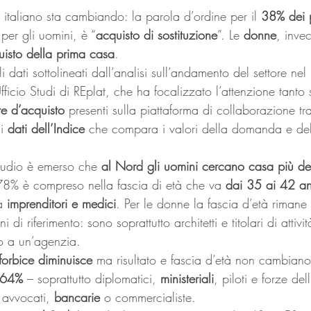
 italiano sta cambiando: la parola d’ordine per il 
38% dei p
 per gli uomini, è “
acquisto di sostituzione
”. Le 
donne
, inve
uisto della prima casa
.
i dati sottolineati dall’analisi sull’andamento del settore nel 
Ufficio Studi di REplat, che ha focalizzato l’attenzione tanto s
te d’acquisto
 presenti sulla piattaforma di collaborazione tr
i 
dati dell’Indice
 che compara i valori della domanda e dell
studio è emerso che 
al Nord gli uomini cercano casa più d
8% è compreso nella fascia di età che va 
dai 35 ai 42 an
a 
imprenditori e medici
. Per le donne la fascia d’età rimane
 di riferimento: sono soprattutto architetti e titolari di attiv
no a un’agenzia.
 forbice diminuisce
 ma risultato e fascia d’età non cambiano:
 64%
 – soprattutto diplomatici, 
ministeriali
, piloti e forze del
e avvocati, 
bancarie
 o commercialiste.