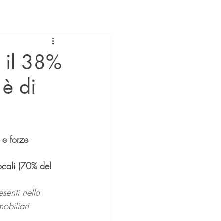
 il 38%
 è di
 e forze 
ocali (70% del 
esenti nella 
obiliari