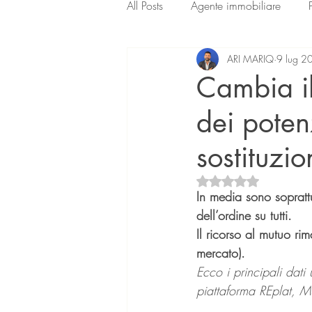
All Posts
Agente immobiliare
ARI MARIQ
9 lug 2
Cambia il
dei poten
sostituzio
Valutazione NaN ste
In media sono soprattu
dell’ordine su tutti.
Il ricorso al mutuo ri
mercato).
Ecco i principali dati 
piattaforma REplat, Mu