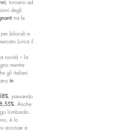
nni
, tornano ad 
sioni degli 
gnanti
 tra le 
per bilocali e 
mercato (circa il 
a novità – la 
ugno mentre 
e gli italiani 
mano 
in 
58%
, passando 
8,55%
. Anche 
uogo lombardo.
no, è lo 
 si accinge a 