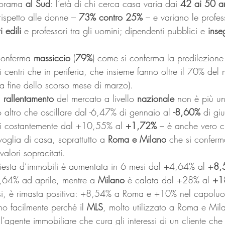
norama 
al Sud
: l’età di chi cerca casa varia dai 
42 ai 50 a
ispetto alle donne – 
73% contro 25%
 – e variano le profes
i edili 
e professori tra gli uomini; dipendenti pubblici e 
inse
conferma 
massiccio
 (
79%
) come si conferma la predilezione 
di centri che in periferia, che insieme fanno oltre il 70% del 
la fine dello scorso mese di marzo).
 
rallentamento
 del mercato a livello 
nazionale
 non è più un
altro che oscillare dal -6,47% di gennaio al 
-8,60%
 di gi
si costantemente dal +10,55% al 
+1,72%
 – è anche vero ch
oglia di casa, soprattutto a 
Roma e Milano
 che si confer
valori sopracitati.
chiesta d’immobili è aumentata in 6 mesi dal +4,64% al +
8,
,64% ad aprile, mentre a 
Milano
 è calata dal +28% al 
+1
 bassi, è rimasta positiva: +8,54% a Roma e +10% nel capol
no facilmente perché il 
MLS
, molto utilizzato a Roma e Mila
 l’agente immobiliare che cura gli interessi di un cliente che