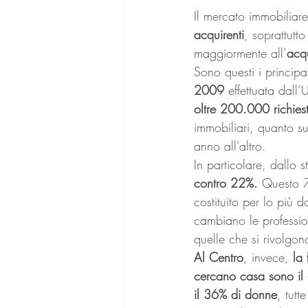
Il mercato immobiliare
acquirenti
, soprattutto
maggiormente all’
acq
Sono questi i principal
2009
 effettuata dall’
oltre 200.000 richies
immobiliari, quanto su
anno all’altro.
In particolare, dallo 
contro 22%.
 Questo 7
costituito per lo più d
cambiano le professioni
quelle che si rivolgo
Al Centro
, invece, 
la
cercano casa sono il
il 36% di donne
, tutt