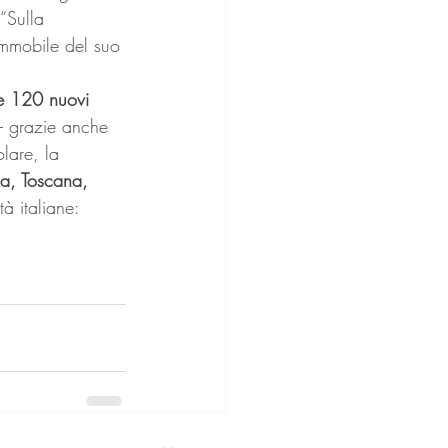
“Sulla 
immobile del suo 
re 120 nuovi 
 – grazie anche 
lare, la 
a, Toscana, 
à italiane: 