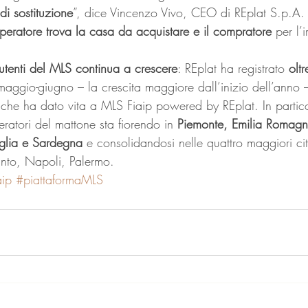
di sostituzione
”, dice Vincenzo Vivo, CEO di REplat S.p.A. 
operatore trova la casa da acquistare e il compratore 
per l’
utenti del MLS continua a crescere
: REplat ha registrato 
olt
 maggio-giugno – la crescita maggiore dall’inizio dell’anno
 che ha dato vita a MLS Fiaip powered by REplat. In partico
ratori del mattone sta fiorendo in 
Piemonte, Emilia Romagn
glia e Sardegna
 e consolidandosi nelle quattro maggiori citt
to, Napoli, Palermo.
ip
#piattaformaMLS