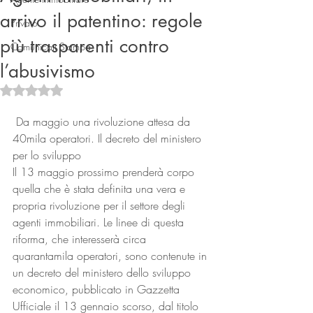
arrivo il patentino: regole
Privato
più trasparenti contro
Comunicati Stampa
l’abusivismo
Valutazione NaN stelle su 5.
 Da maggio una rivoluzione attesa da 
40mila operatori. Il decreto del ministero 
Connect
per lo sviluppo
Il 13 maggio prossimo prenderà corpo 
quella che è stata definita una vera e 
propria rivoluzione per il settore degli 
agenti immobiliari. Le linee di questa 
riforma, che interesserà circa 
quarantamila operatori, sono contenute in 
un decreto del ministero dello sviluppo 
economico, pubblicato in Gazzetta 
Ufficiale il 13 gennaio scorso, dal titolo 