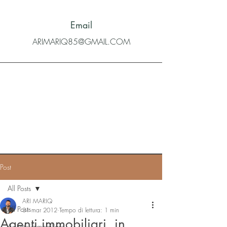
Email
ARIMARIQ85@GMAIL.COM
Post
All Posts
ARI MARIQ
All Posts
31 mar 2012
Tempo di lettura: 1 min
Agenti immobiliari, in
Agente immobiliare